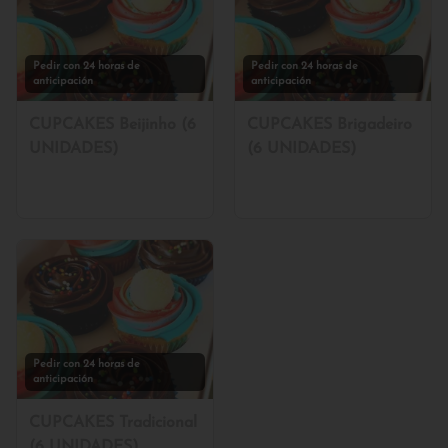
Pedir con 24 horas de
Pedir con 24 horas de
anticipación
anticipación
CUPCAKES Beijinho (6
CUPCAKES Brigadeiro
UNIDADES)
(6 UNIDADES)
Pedir con 24 horas de
anticipación
CUPCAKES Tradicional
(6 UNIDADES)