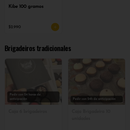
Kibe 100 gramos
$2.990
Brigadeiros tradicionales
Pedir con 24 horas de
anticipación
Pedir con 24h de anticipación
Caja 6 brigadeiros
Caja Brigadeiro 10
unidades