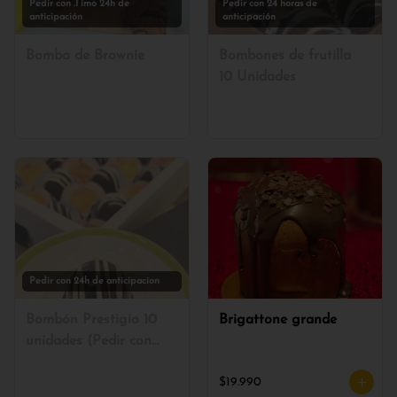
Pedir con .I imo 24h de
Pedir con 24 horas de
anticipación
anticipación
Bomba de Brownie
Bombones de frutilla
10 Unidades
Pedir con 24h de anticipacion
Bombón Prestigio 10
Brigattone grande
unidades (Pedir con
24h de anticipación)
$19.990