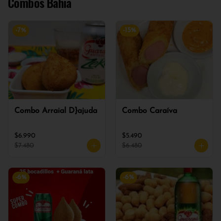
Combos Bahia
-
7
%
-
15
%
Combo Arraial D}ajuda
Combo Caraíva
$6.990
$5.490
$7.480
$6.480
-
6
%
-
6
%