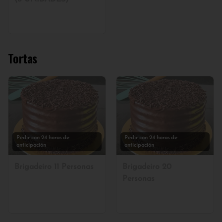
Tortas
Pedir con 24 horas de
Pedir con 24 horas de
anticipación
anticipación
Brigadeiro 11 Personas
Brigadeiro 20
Personas