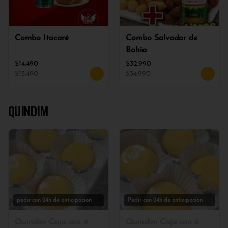
Combo Itacaré
Combo Salvador de
Bahia
$14.490
$32.990
$15.490
$34.990
QUINDIM
pedir con 24h de anticipacion
Pedir con 24h de anticipación
Quindim Caja con 4
Quindim Caja con 6