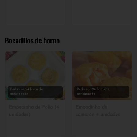
Bocadillos de horno
Pedir con 24 horas de
Pedir con 24 horas de
anticipación
anticipación
Empadinha de Pollo (4
Empadinha de
unidades)
camarón 4 unidades