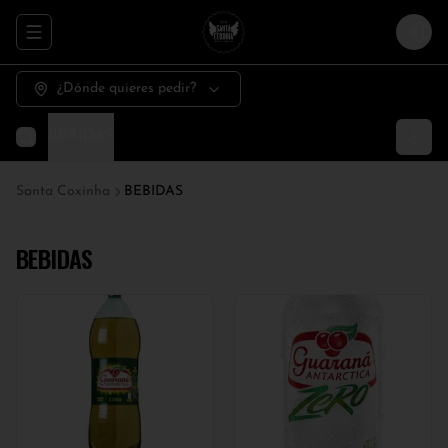
Abrir menu de navegación
Logi
¿Dónde quieres pedir?
BEBIDAS
Santa Coxinha
BEBIDAS
BEBIDAS