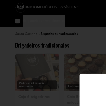
INICIO
MENÚ
DELIVERY
SÍGUENOS
Brigadeiros tradicionales
Santa Coxinha
Brigadeiros tradicionales
Brigadeiros tradicionales
Pedir con 24 horas de
anticipación
Pedir con 24h de anticipación
Caja 6 brigadeiros
Caja Brigadeiro 10
unidades