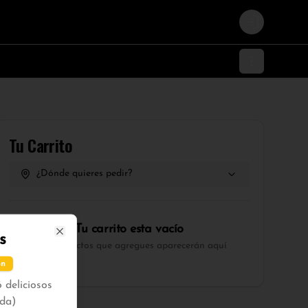
Login
Tu Carrito
¿Dónde quieres pedir?
Tu carrito esta vacío
s
Close
Los productos que agregues aparecerán aquí
ón
 deliciosos
da)