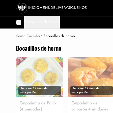
INICIO
MENÚ
DELIVERY
SÍGUENOS
Bocadillos de horno
Santa Coxinha
Bocadillos de horno
Bocadillos de horno
Pedir con 24 horas de
Pedir con 24 horas de
anticipación
anticipación
Empadinha de Pollo
Empadinha de
(4 unidades)
camarón 4 unidades