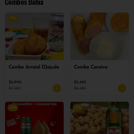
Combos Bahia
-
7
%
-
15
%
Combo Arraial D}ajuda
Combo Caraíva
$6.990
$5.490
$7.480
$6.480
-
6
%
-
6
%