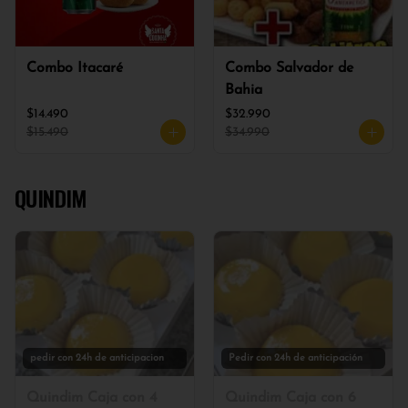
Combo Itacaré
Combo Salvador de
Bahia
$14.490
$32.990
$15.490
$34.990
QUINDIM
pedir con 24h de anticipacion
Pedir con 24h de anticipación
Quindim Caja con 4
Quindim Caja con 6