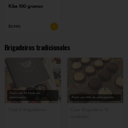
Kibe 100 gramos
$2.990
Brigadeiros tradicionales
Pedir con 24 horas de
anticipación
Pedir con 24h de anticipación
Caja 6 brigadeiros
Caja Brigadeiro 10
unidades