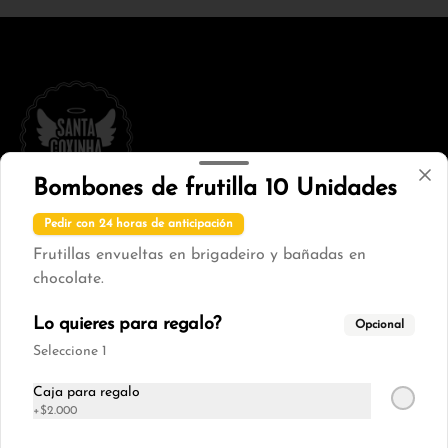
Bombones de frutilla 10 Unidades
Pedir con 24 horas de anticipación
Conócenos
Frutillas envueltas en brigadeiro y bañadas en
Zona de Delivery
chocolate.
Términos y condiciones
Lo quieres para regalo?
Opcional
Política de privacidad
Seleccione 1
Redes sociales
Caja para regalo
+
$2.000
Instagram