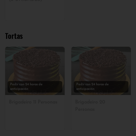
Tortas
Pedir con 24 horas de
Pedir con 24 horas de
anticipación
anticipación
Brigadeiro 11 Personas
Brigadeiro 20
Personas