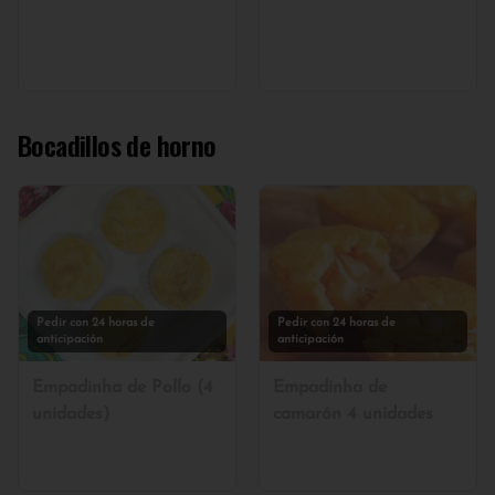
Bocadillos de horno
Pedir con 24 horas de
Pedir con 24 horas de
anticipación
anticipación
Empadinha de Pollo (4
Empadinha de
unidades)
camarón 4 unidades