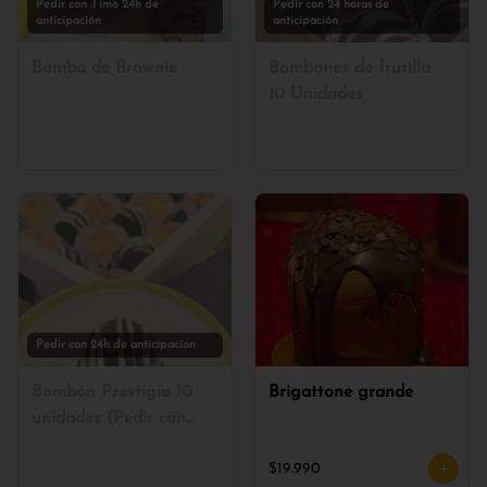
Pedir con .I imo 24h de
Pedir con 24 horas de
anticipación
anticipación
Bomba de Brownie
Bombones de frutilla
10 Unidades
Pedir con 24h de anticipacion
Bombón Prestigio 10
Brigattone grande
unidades (Pedir con
24h de anticipación)
$19.990