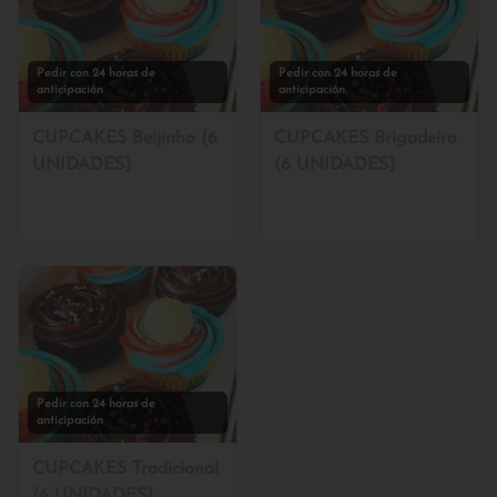
Pedir con 24 horas de
Pedir con 24 horas de
anticipación
anticipación
CUPCAKES Beijinho (6
CUPCAKES Brigadeiro
UNIDADES)
(6 UNIDADES)
Pedir con 24 horas de
anticipación
CUPCAKES Tradicional
(6 UNIDADES)