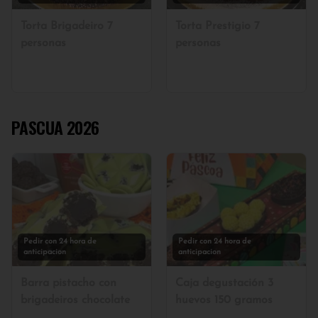
Torta Brigadeiro 7
Torta Prestigio 7
personas
personas
PASCUA 2026
Pedir con 24 hora de
Pedir con 24 hora de
anticipacion
anticipacion
Barra pistacho con
Caja degustación 3
brigadeiros chocolate
huevos 150 gramos