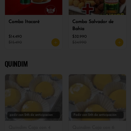
Combo Itacaré
Combo Salvador de
Bahia
$14.490
$32.990
$15.490
$34.990
QUINDIM
pedir con 24h de anticipacion
Pedir con 24h de anticipación
Quindim Caja con 4
Quindim Caja con 6