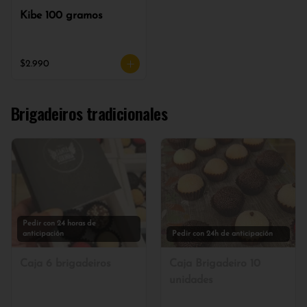
Kibe 100 gramos
$2.990
Brigadeiros tradicionales
Pedir con 24 horas de
anticipación
Pedir con 24h de anticipación
Caja 6 brigadeiros
Caja Brigadeiro 10
unidades