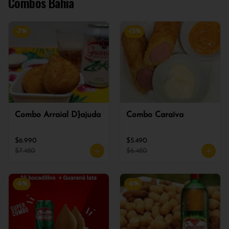
Combos Bahia
-
7
%
-
15
%
Combo Arraial D}ajuda
Combo Caraíva
$6.990
$5.490
$7.480
$6.480
-
6
%
-
6
%