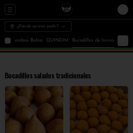
Abrir menu de navegación
Logi
¿Dónde quieres pedir?
DAS
Combos Bahia
QUINDIM
Bocadillos de horno
Bocadillos salados tradicionales