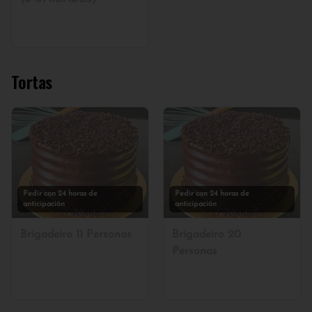
Tortas
Pedir con 24 horas de
Pedir con 24 horas de
anticipación
anticipación
Brigadeiro 11 Personas
Brigadeiro 20
Personas