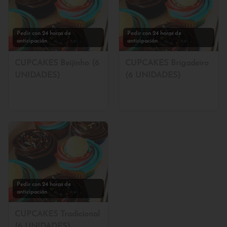
Pedir con 24 horas de
Pedir con 24 horas de
anticipación
anticipación
CUPCAKES Beijinho (6
CUPCAKES Brigadeiro
UNIDADES)
(6 UNIDADES)
Pedir con 24 horas de
anticipación
CUPCAKES Tradicional
(6 UNIDADES)