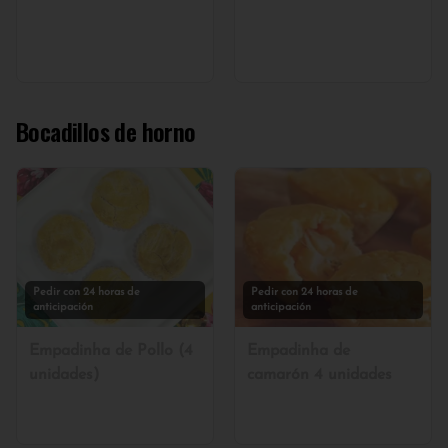
Bocadillos de horno
Pedir con 24 horas de
Pedir con 24 horas de
anticipación
anticipación
Empadinha de Pollo (4
Empadinha de
unidades)
camarón 4 unidades