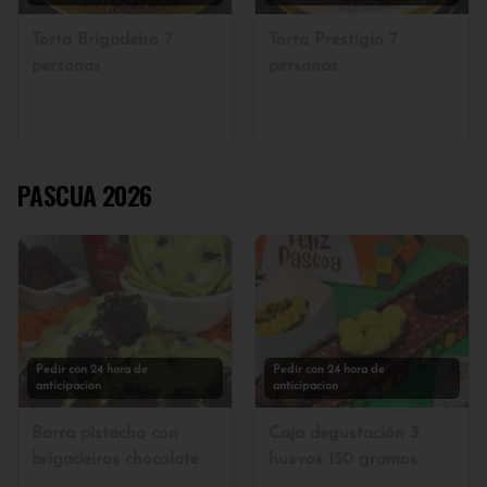
Torta Brigadeiro 7
Torta Prestigio 7
personas
personas
PASCUA 2026
Pedir con 24 hora de
Pedir con 24 hora de
anticipacion
anticipacion
Barra pistacho con
Caja degustación 3
brigadeiros chocolate
huevos 150 gramos