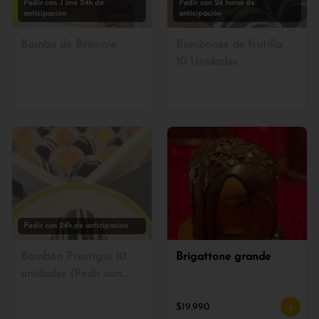
Pedir con .I imo 24h de
Pedir con 24 horas de
anticipación
anticipación
Bomba de Brownie
Bombones de frutilla
10 Unidades
Pedir con 24h de anticipacion
Bombón Prestigio 10
Brigattone grande
unidades (Pedir con
24h de anticipación)
$19.990